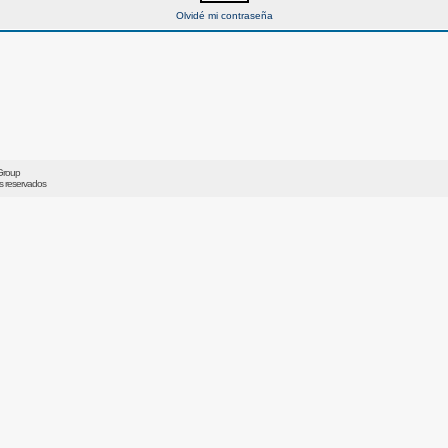
Olvidé mi contraseña
Group
os reservados