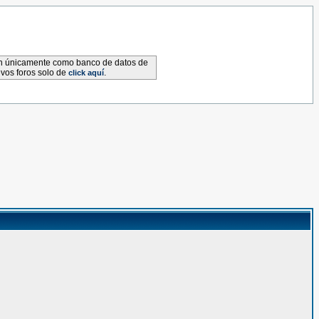
van únicamente como banco de datos de
evos foros solo de
.
click aquí