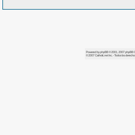
Powered by
phpBB
© 2001, 2007 phpBB 
© 2007
Catholic.net
Inc. - Todos los derech