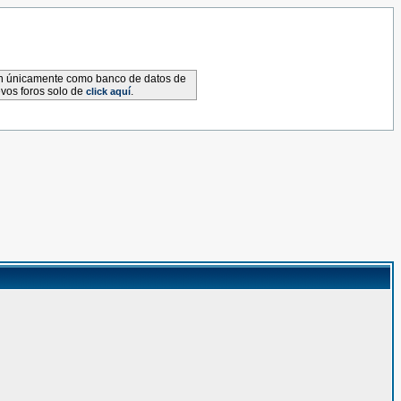
van únicamente como banco de datos de
evos foros solo de
.
click aquí