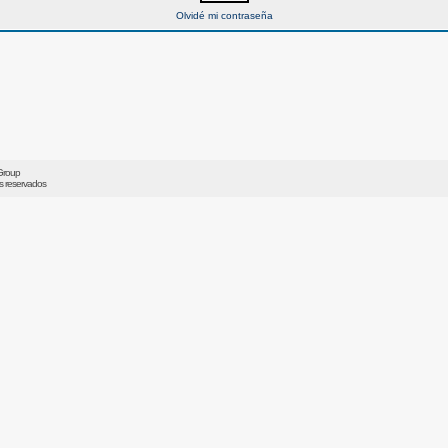
Olvidé mi contraseña
Group
os reservados