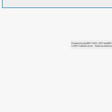
Powered by
phpBB
© 2001, 2007 phpBB 
© 2007
Catholic.net
Inc. - Todos los derech