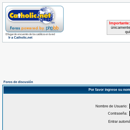
Importante:
únicamente
qu
El lugar de encuentro de los católicos en la red
Ir a Catholic.net
Foros de discusión
Por favor ingrese su nom
Nombre de Usuario:
Contraseña:
Entrar automá