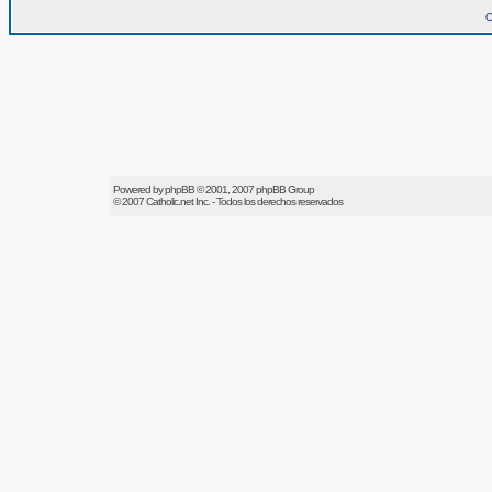
O
Powered by
phpBB
© 2001, 2007 phpBB Group
© 2007
Catholic.net
Inc. - Todos los derechos reservados