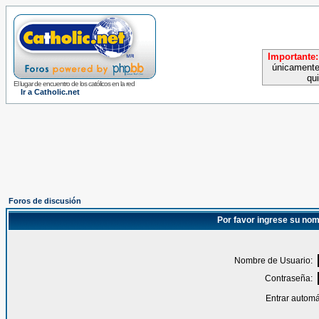
Importante:
únicamente
qu
El lugar de encuentro de los católicos en la red
Ir a Catholic.net
Foros de discusión
Por favor ingrese su nom
Nombre de Usuario:
Contraseña:
Entrar automá