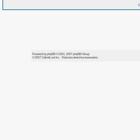
O
Powered by
phpBB
© 2001, 2007 phpBB Group
© 2007
Catholic.net
Inc. - Todos los derechos reservados