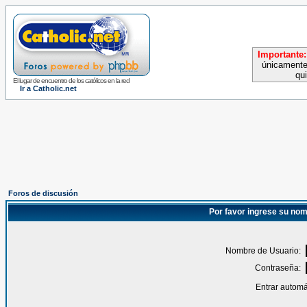
Importante:
únicamente
qu
El lugar de encuentro de los católicos en la red
Ir a Catholic.net
Foros de discusión
Por favor ingrese su nom
Nombre de Usuario:
Contraseña:
Entrar automá