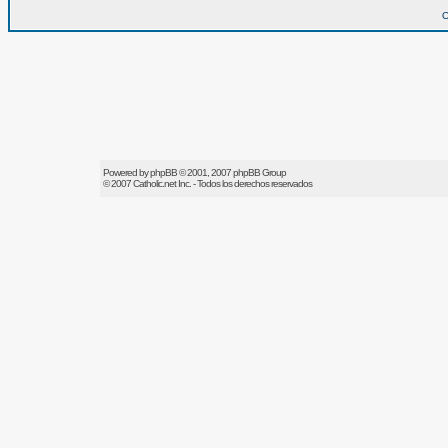
O
Powered by
phpBB
© 2001, 2007 phpBB Group
© 2007
Catholic.net
Inc. - Todos los derechos reservados