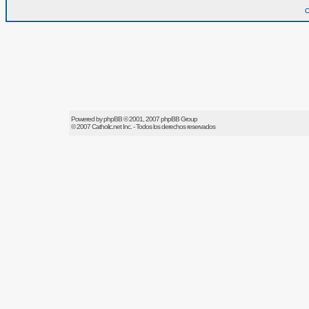
O
Powered by
phpBB
© 2001, 2007 phpBB Group
© 2007
Catholic.net
Inc. - Todos los derechos reservados