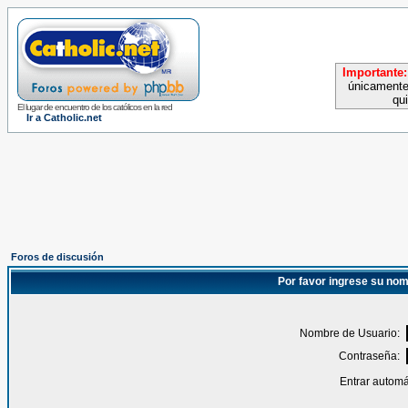
Importante:
únicamente
qu
El lugar de encuentro de los católicos en la red
Ir a Catholic.net
Foros de discusión
Por favor ingrese su nom
Nombre de Usuario:
Contraseña:
Entrar automá