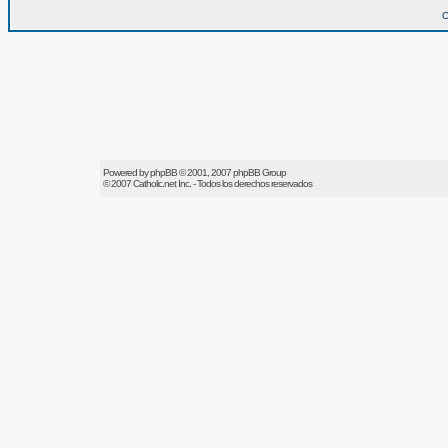
O
Powered by
phpBB
© 2001, 2007 phpBB Group
© 2007
Catholic.net
Inc. - Todos los derechos reservados