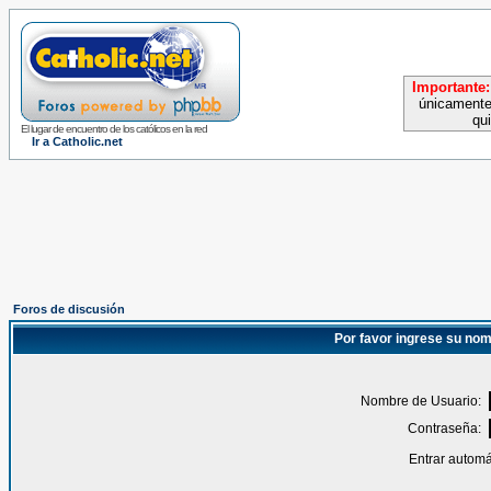
Importante:
únicamente
qu
El lugar de encuentro de los católicos en la red
Ir a Catholic.net
Foros de discusión
Por favor ingrese su nom
Nombre de Usuario:
Contraseña:
Entrar automá