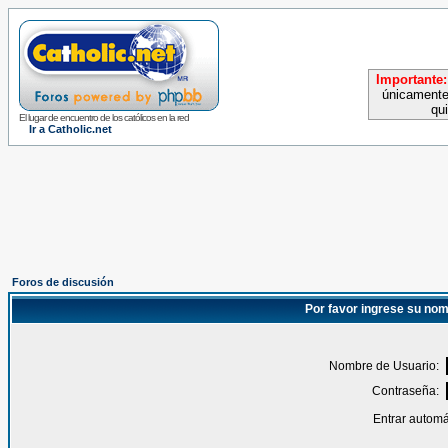
Importante:
únicamente
qu
El lugar de encuentro de los católicos en la red
Ir a Catholic.net
Foros de discusión
Por favor ingrese su nom
Nombre de Usuario:
Contraseña:
Entrar automá