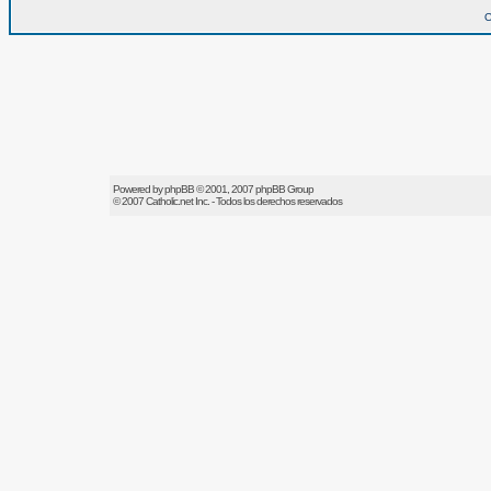
O
Powered by
phpBB
© 2001, 2007 phpBB Group
© 2007
Catholic.net
Inc. - Todos los derechos reservados