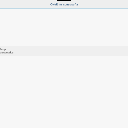
Olvidé mi contraseña
Group
os reservados