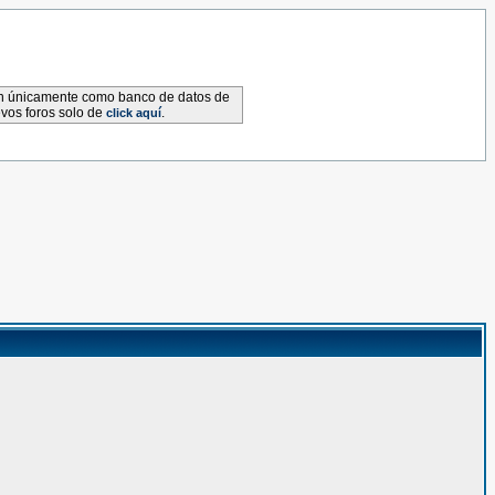
van únicamente como banco de datos de
evos foros solo de
.
click aquí