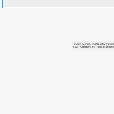
Powered by
phpBB
© 2001, 2007 phpBB 
© 2007
Catholic.net
Inc. - Todos los derech