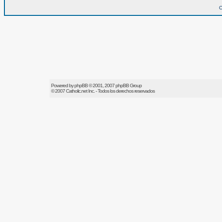
O
Powered by
phpBB
© 2001, 2007 phpBB Group
© 2007
Catholic.net
Inc. - Todos los derechos reservados