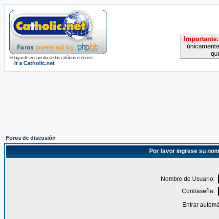
Importante:
únicamente
qu
El lugar de encuentro de los católicos en la red
Ir a Catholic.net
Foros de discusión
Por favor ingrese su nom
Nombre de Usuario:
Contraseña:
Entrar automá