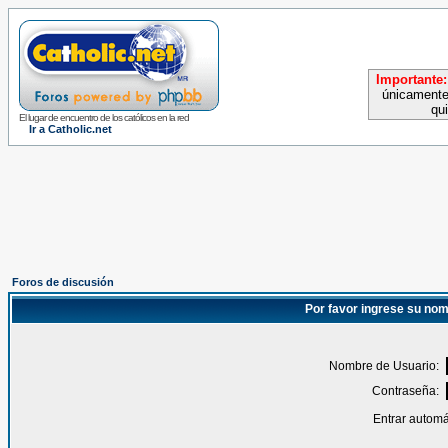
Importante:
únicamente
qu
El lugar de encuentro de los católicos en la red
Ir a Catholic.net
Foros de discusión
Por favor ingrese su nom
Nombre de Usuario:
Contraseña:
Entrar automá