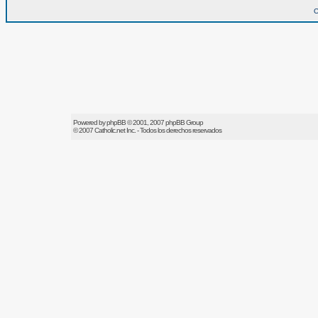
O
Powered by
phpBB
© 2001, 2007 phpBB Group
© 2007
Catholic.net
Inc. - Todos los derechos reservados