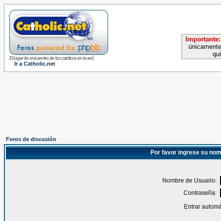
Importante:
únicamente
qu
El lugar de encuentro de los católicos en la red
Ir a Catholic.net
Foros de discusión
Por favor ingrese su nom
Nombre de Usuario:
Contraseña:
Entrar automá