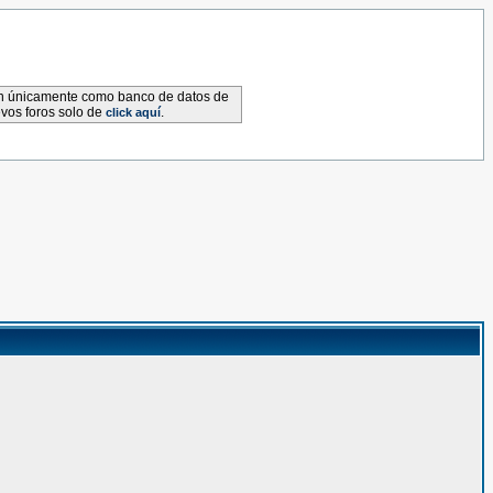
van únicamente como banco de datos de
evos foros solo de
.
click aquí