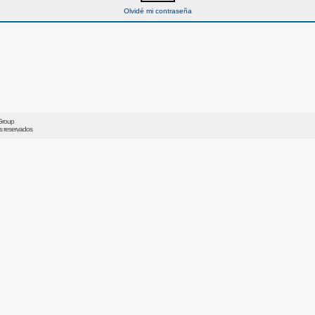
Olvidé mi contraseña
Group
os reservados