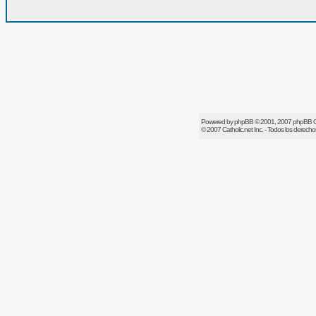
Powered by
phpBB
© 2001, 2007 phpBB 
© 2007
Catholic.net
Inc. - Todos los derech