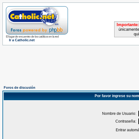
Importante:
únicamente
qu
El lugar de encuentro de los católicos en la red
Ir a Catholic.net
Foros de discusión
Por favor ingrese su nom
Nombre de Usuario:
Contraseña:
Entrar automá