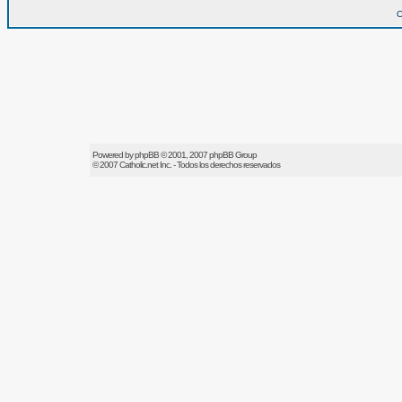
O
Powered by
phpBB
© 2001, 2007 phpBB Group
© 2007
Catholic.net
Inc. - Todos los derechos reservados