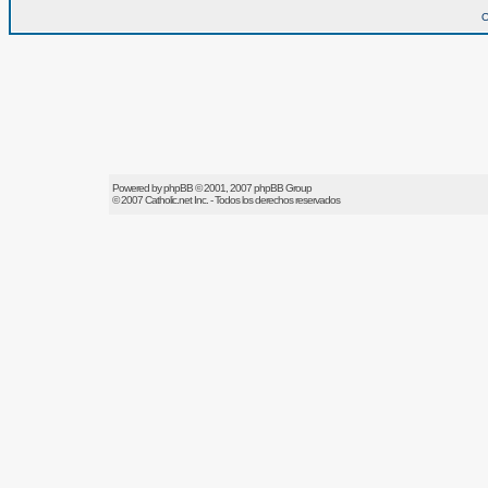
O
Powered by
phpBB
© 2001, 2007 phpBB Group
© 2007
Catholic.net
Inc. - Todos los derechos reservados