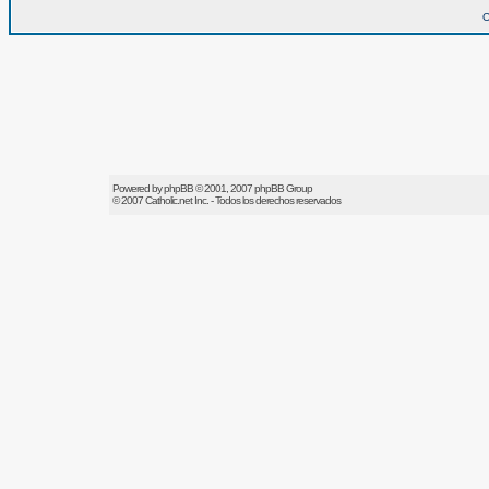
O
Powered by
phpBB
© 2001, 2007 phpBB Group
© 2007
Catholic.net
Inc. - Todos los derechos reservados