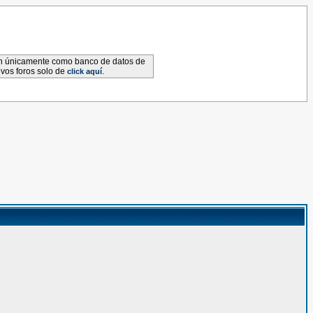
van únicamente como banco de datos de
evos foros solo de
.
click aquí