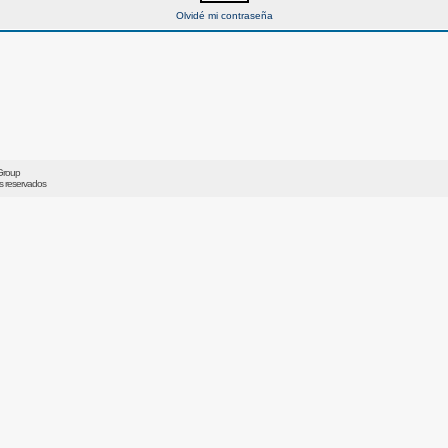
Olvidé mi contraseña
Group
os reservados