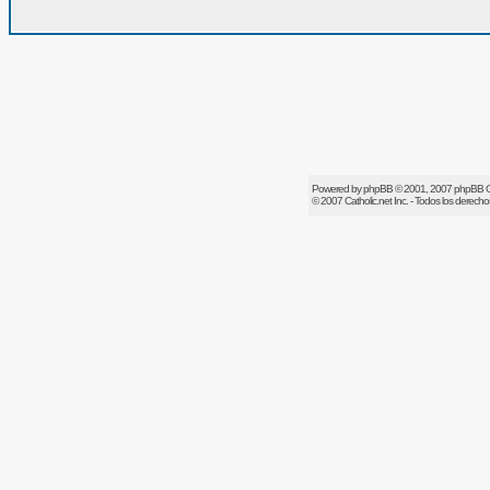
Powered by
phpBB
© 2001, 2007 phpBB 
© 2007
Catholic.net
Inc. - Todos los derech