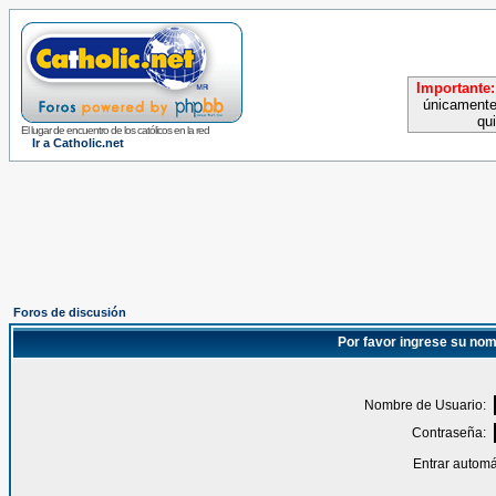
Importante:
únicamente
qu
El lugar de encuentro de los católicos en la red
Ir a Catholic.net
Foros de discusión
Por favor ingrese su nom
Nombre de Usuario:
Contraseña:
Entrar automá