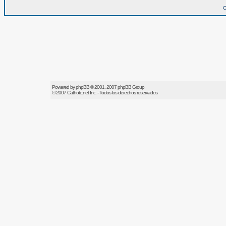
O
Powered by
phpBB
© 2001, 2007 phpBB Group
© 2007
Catholic.net
Inc. - Todos los derechos reservados