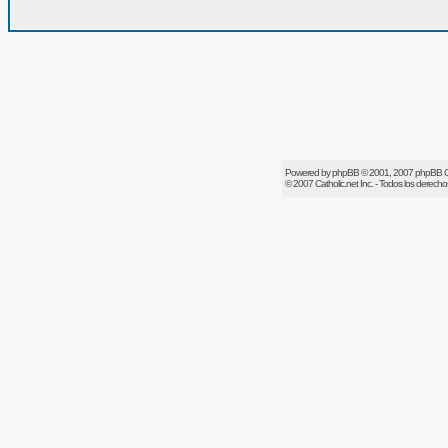
Powered by
phpBB
© 2001, 2007 phpBB 
© 2007
Catholic.net
Inc. - Todos los derech