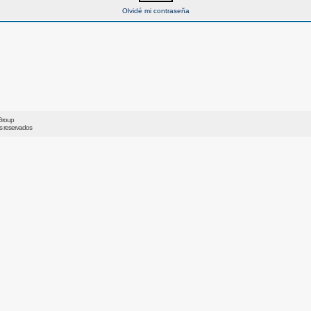
Olvidé mi contraseña
Group
os reservados