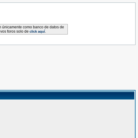
van únicamente como banco de datos de
evos foros solo de
.
click aquí