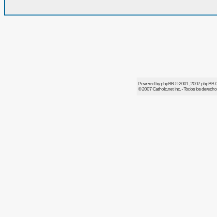
Powered by
phpBB
© 2001, 2007 phpBB 
© 2007
Catholic.net
Inc. - Todos los derech