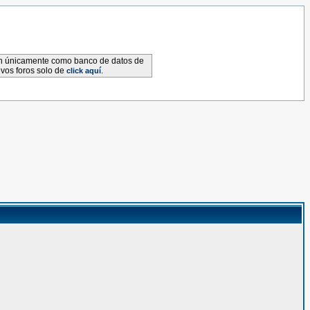
van únicamente como banco de datos de
evos foros solo de
.
click aquí