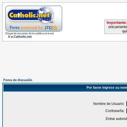
Importante:
únicamente
qu
El lugar de encuentro de los católicos en la red
Ir a Catholic.net
Foros de discusión
Por favor ingrese su nom
Nombre de Usuario:
Contraseña:
Entrar automá