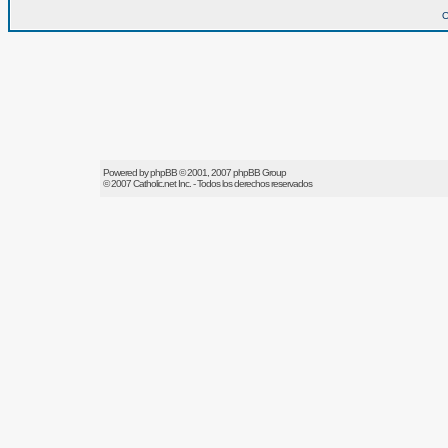
O
Powered by
phpBB
© 2001, 2007 phpBB Group
© 2007
Catholic.net
Inc. - Todos los derechos reservados