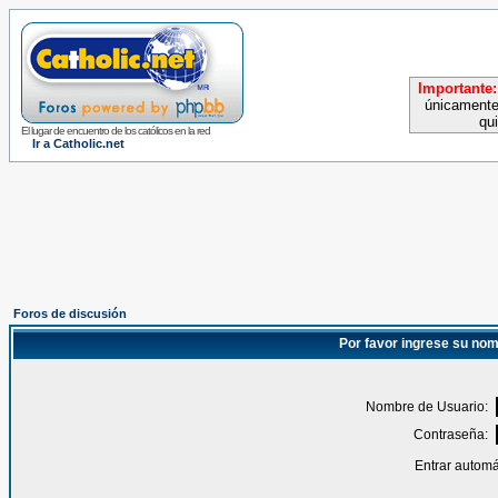
Importante:
únicamente
qu
El lugar de encuentro de los católicos en la red
Ir a Catholic.net
Foros de discusión
Por favor ingrese su nom
Nombre de Usuario:
Contraseña:
Entrar automá