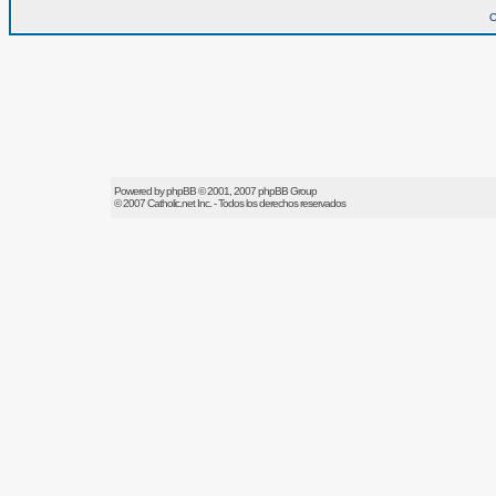
O
Powered by
phpBB
© 2001, 2007 phpBB Group
© 2007
Catholic.net
Inc. - Todos los derechos reservados