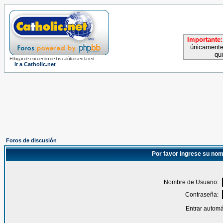
Importante:
únicamente
qu
El lugar de encuentro de los católicos en la red
Ir a Catholic.net
Foros de discusión
Por favor ingrese su nom
Nombre de Usuario:
Contraseña:
Entrar automá