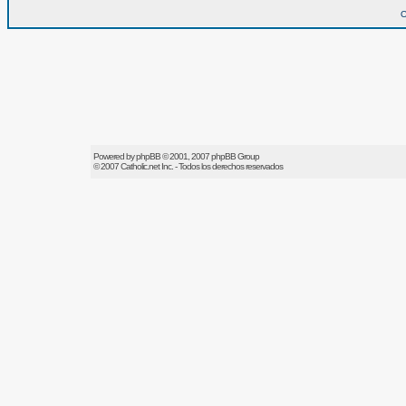
O
Powered by
phpBB
© 2001, 2007 phpBB Group
© 2007
Catholic.net
Inc. - Todos los derechos reservados