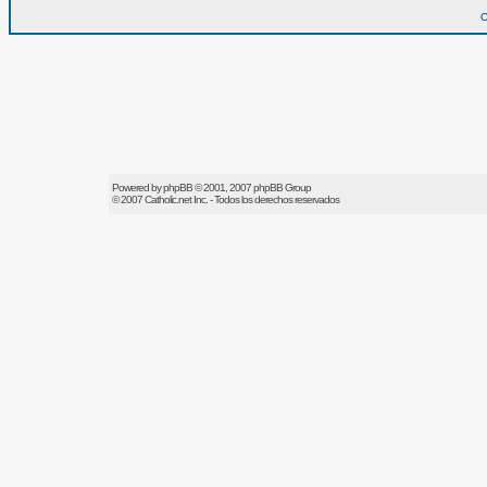
O
Powered by
phpBB
© 2001, 2007 phpBB Group
© 2007
Catholic.net
Inc. - Todos los derechos reservados