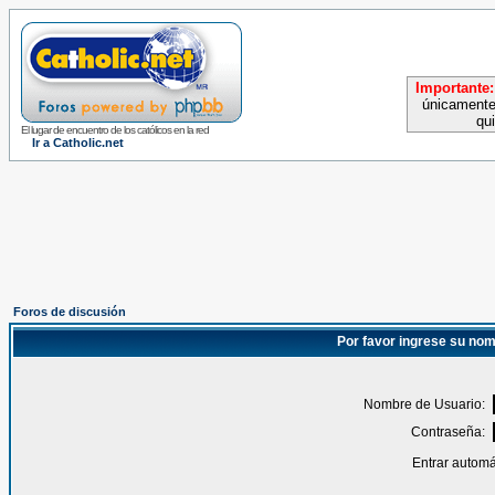
Importante:
únicamente
qu
El lugar de encuentro de los católicos en la red
Ir a Catholic.net
Foros de discusión
Por favor ingrese su nom
Nombre de Usuario:
Contraseña:
Entrar automá