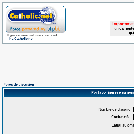
Importante:
únicamente
qu
El lugar de encuentro de los católicos en la red
Ir a Catholic.net
Foros de discusión
Por favor ingrese su nom
Nombre de Usuario:
Contraseña:
Entrar automá