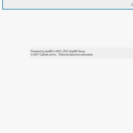
O
Powered by
phpBB
© 2001, 2007 phpBB Group
© 2007
Catholic.net
Inc. - Todos los derechos reservados