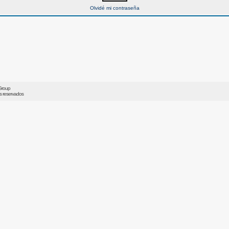
Olvidé mi contraseña
Group
os reservados