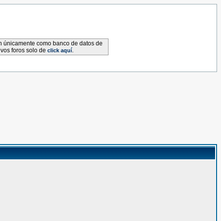
van únicamente como banco de datos de
evos foros solo de
.
click aquí