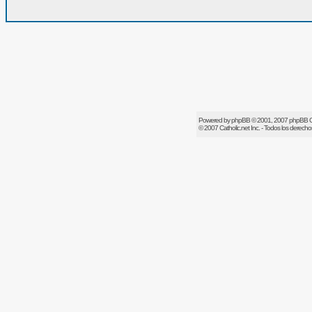
Powered by
phpBB
© 2001, 2007 phpBB 
© 2007
Catholic.net
Inc. - Todos los derech