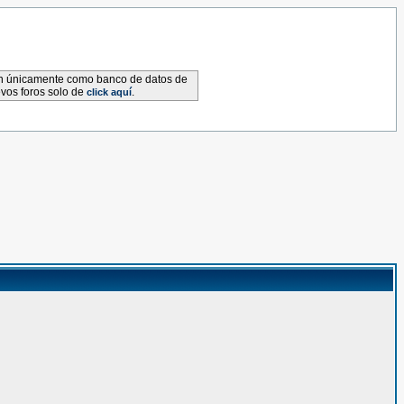
van únicamente como banco de datos de
evos foros solo de
.
click aquí