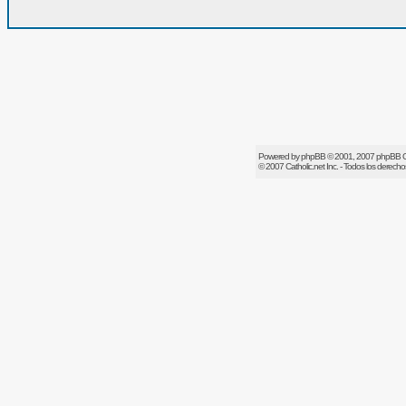
Powered by
phpBB
© 2001, 2007 phpBB 
© 2007
Catholic.net
Inc. - Todos los derech