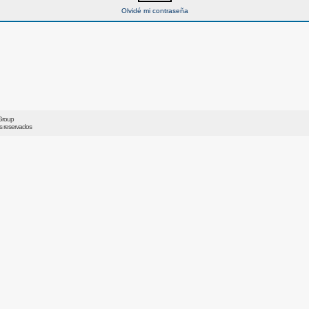
Olvidé mi contraseña
Group
os reservados