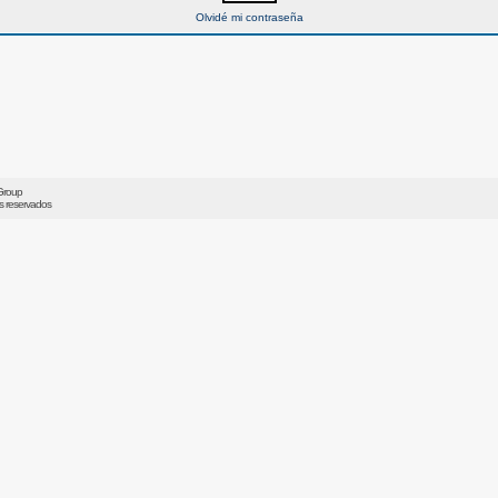
Olvidé mi contraseña
Group
os reservados