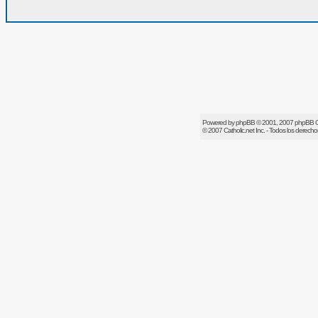
Powered by
phpBB
© 2001, 2007 phpBB 
© 2007
Catholic.net
Inc. - Todos los derech