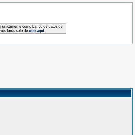
van únicamente como banco de datos de
evos foros solo de
.
click aquí