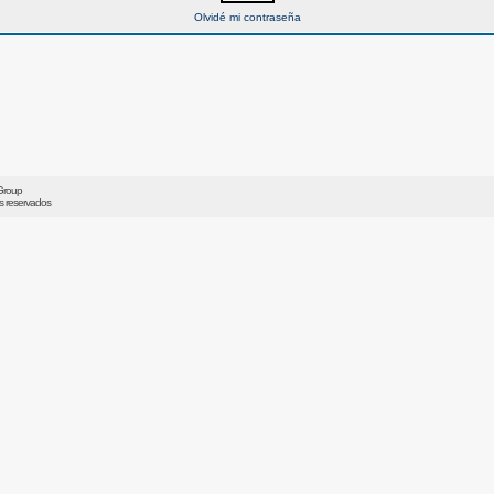
Olvidé mi contraseña
Group
os reservados