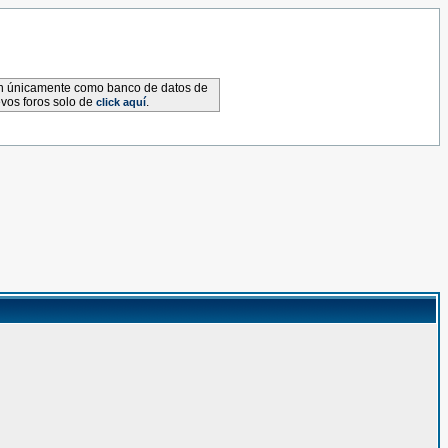
van únicamente como banco de datos de
evos foros solo de
.
click aquí