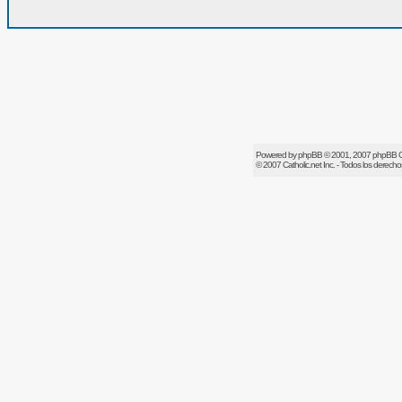
Powered by
phpBB
© 2001, 2007 phpBB 
© 2007
Catholic.net
Inc. - Todos los derech