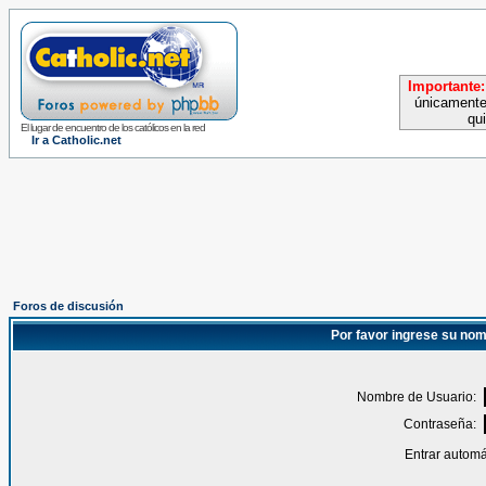
Importante:
únicamente
qu
El lugar de encuentro de los católicos en la red
Ir a Catholic.net
Foros de discusión
Por favor ingrese su nom
Nombre de Usuario:
Contraseña:
Entrar automá