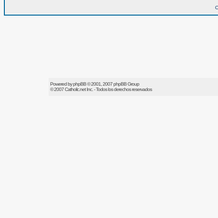
O
Powered by
phpBB
© 2001, 2007 phpBB Group
© 2007
Catholic.net
Inc. - Todos los derechos reservados