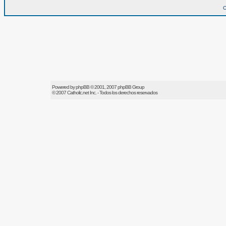
O
Powered by
phpBB
© 2001, 2007 phpBB Group
© 2007
Catholic.net
Inc. - Todos los derechos reservados