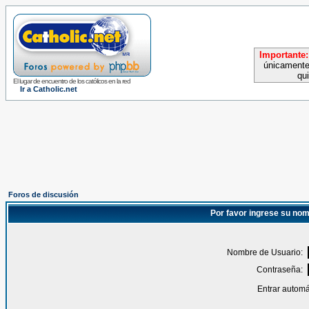
Importante:
únicamente
qu
El lugar de encuentro de los católicos en la red
Ir a Catholic.net
Foros de discusión
Por favor ingrese su nom
Nombre de Usuario:
Contraseña:
Entrar automá