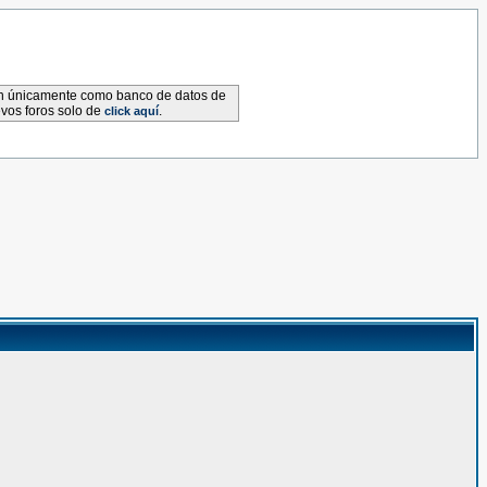
van únicamente como banco de datos de
evos foros solo de
.
click aquí