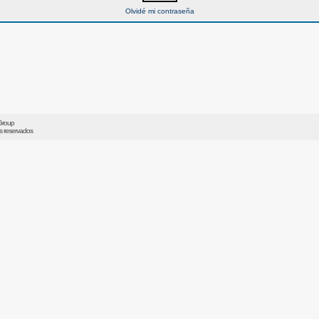
Olvidé mi contraseña
Group
os reservados