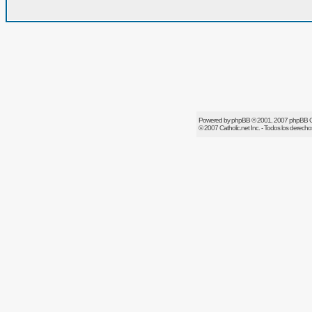
Powered by
phpBB
© 2001, 2007 phpBB 
© 2007
Catholic.net
Inc. - Todos los derech