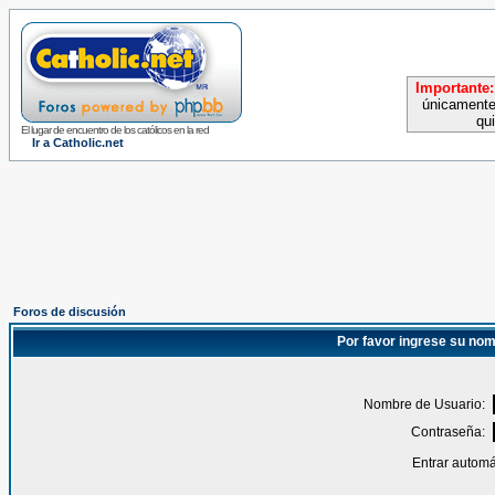
Importante:
únicamente
qu
El lugar de encuentro de los católicos en la red
Ir a Catholic.net
Foros de discusión
Por favor ingrese su nom
Nombre de Usuario:
Contraseña:
Entrar automá