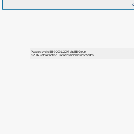
O
Powered by
phpBB
© 2001, 2007 phpBB Group
© 2007
Catholic.net
Inc. - Todos los derechos reservados