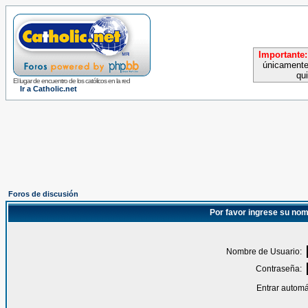
Importante:
únicamente
qu
El lugar de encuentro de los católicos en la red
Ir a Catholic.net
Foros de discusión
Por favor ingrese su nom
Nombre de Usuario:
Contraseña:
Entrar automá