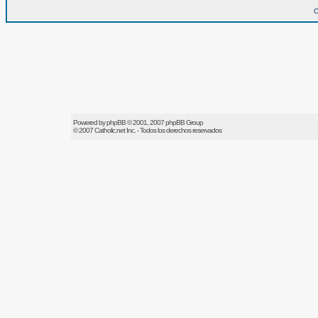
O
Powered by
phpBB
© 2001, 2007 phpBB Group
© 2007
Catholic.net
Inc. - Todos los derechos reservados