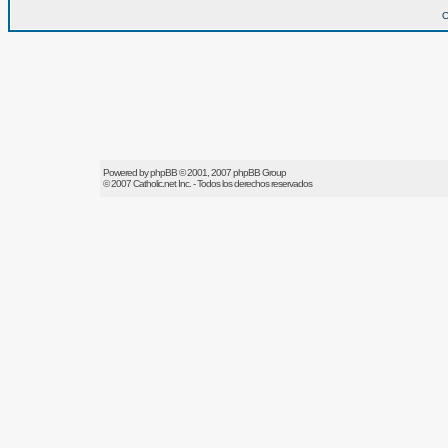
O
Powered by
phpBB
© 2001, 2007 phpBB Group
© 2007
Catholic.net
Inc. - Todos los derechos reservados