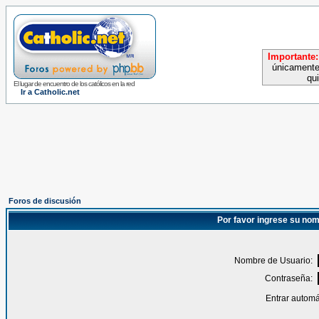
Importante:
únicamente
qu
El lugar de encuentro de los católicos en la red
Ir a Catholic.net
Foros de discusión
Por favor ingrese su nom
Nombre de Usuario:
Contraseña:
Entrar automá