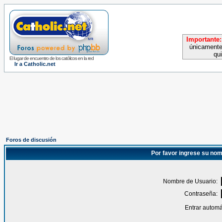
Importante:
únicamente
qu
El lugar de encuentro de los católicos en la red
Ir a Catholic.net
Foros de discusión
Por favor ingrese su nom
Nombre de Usuario:
Contraseña:
Entrar automá