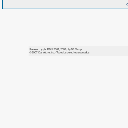
O
Powered by
phpBB
© 2001, 2007 phpBB Group
© 2007
Catholic.net
Inc. - Todos los derechos reservados