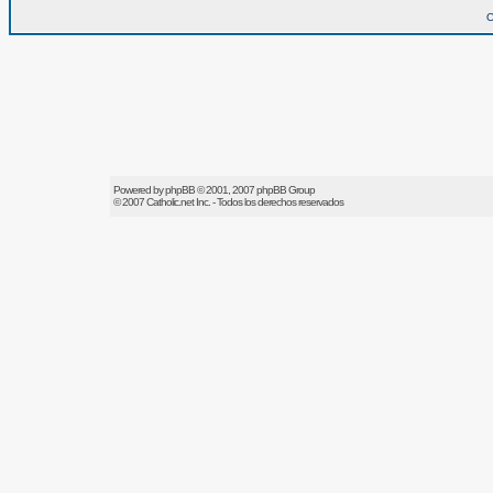
O
Powered by
phpBB
© 2001, 2007 phpBB Group
© 2007
Catholic.net
Inc. - Todos los derechos reservados