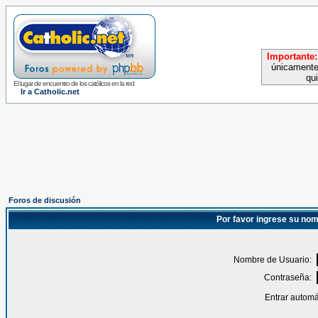
Importante:
únicamente
qu
El lugar de encuentro de los católicos en la red
Ir a Catholic.net
Foros de discusión
Por favor ingrese su nom
Nombre de Usuario:
Contraseña:
Entrar automá