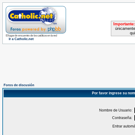
Importante:
únicamente
qu
El lugar de encuentro de los católicos en la red
Ir a Catholic.net
Foros de discusión
Por favor ingrese su nom
Nombre de Usuario:
Contraseña:
Entrar automá