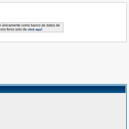
van únicamente como banco de datos de
evos foros solo de
.
click aquí