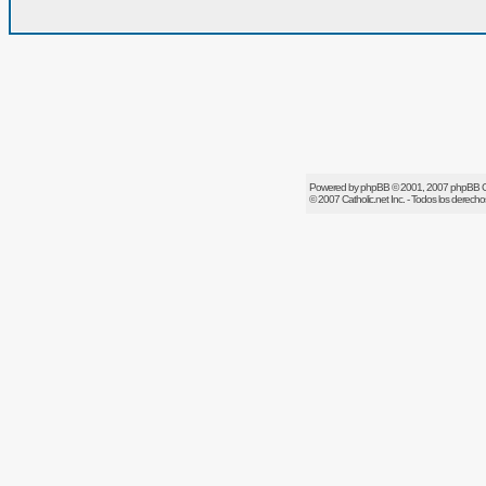
Powered by
phpBB
© 2001, 2007 phpBB 
© 2007
Catholic.net
Inc. - Todos los derech