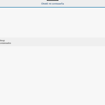
Olvidé mi contraseña
Group
os reservados