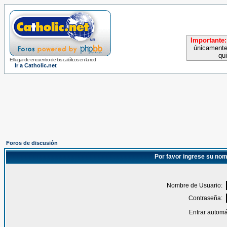
Importante:
únicamente
qu
El lugar de encuentro de los católicos en la red
Ir a Catholic.net
Foros de discusión
Por favor ingrese su nom
Nombre de Usuario:
Contraseña:
Entrar automá