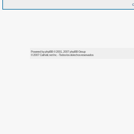
O
Powered by
phpBB
© 2001, 2007 phpBB Group
© 2007
Catholic.net
Inc. - Todos los derechos reservados