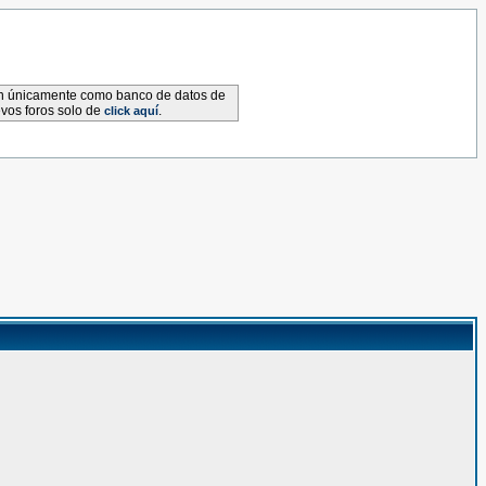
van únicamente como banco de datos de
evos foros solo de
.
click aquí