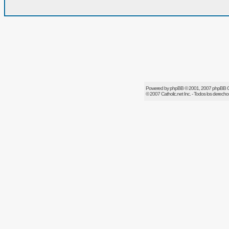
Powered by
phpBB
© 2001, 2007 phpBB 
© 2007
Catholic.net
Inc. - Todos los derech