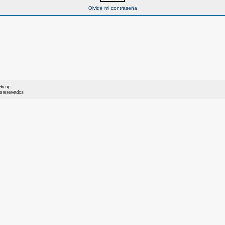
Olvidé mi contraseña
Group
os reservados