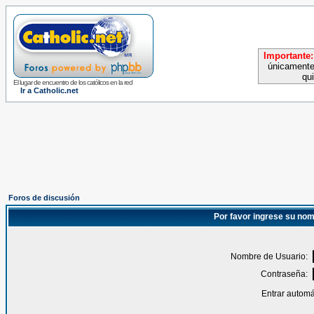
Importante:
únicamente
qu
El lugar de encuentro de los católicos en la red
Ir a Catholic.net
Foros de discusión
Por favor ingrese su nom
Nombre de Usuario:
Contraseña:
Entrar automá