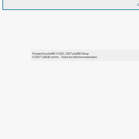
O
Powered by
phpBB
© 2001, 2007 phpBB Group
© 2007
Catholic.net
Inc. - Todos los derechos reservados