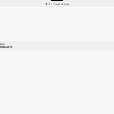
Olvidé mi contraseña
Group
os reservados