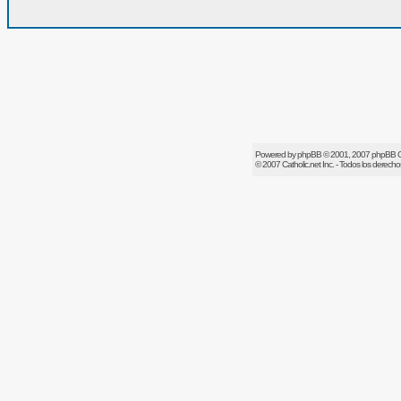
Powered by
phpBB
© 2001, 2007 phpBB 
© 2007
Catholic.net
Inc. - Todos los derech