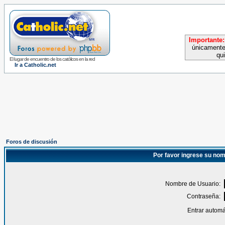
Importante:
únicamente
qu
El lugar de encuentro de los católicos en la red
Ir a Catholic.net
Foros de discusión
Por favor ingrese su nom
Nombre de Usuario:
Contraseña:
Entrar automá