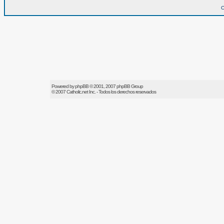
O
Powered by
phpBB
© 2001, 2007 phpBB Group
© 2007
Catholic.net
Inc. - Todos los derechos reservados