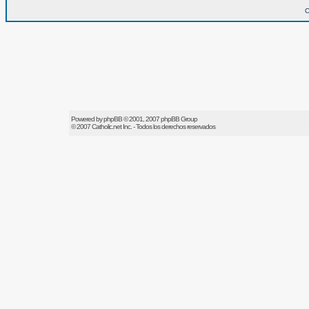
O
Powered by
phpBB
© 2001, 2007 phpBB Group
© 2007
Catholic.net
Inc. - Todos los derechos reservados