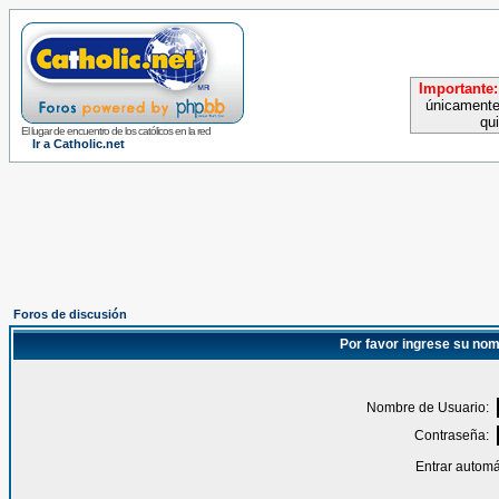
Importante:
únicamente
qu
El lugar de encuentro de los católicos en la red
Ir a Catholic.net
Foros de discusión
Por favor ingrese su nom
Nombre de Usuario:
Contraseña:
Entrar automá