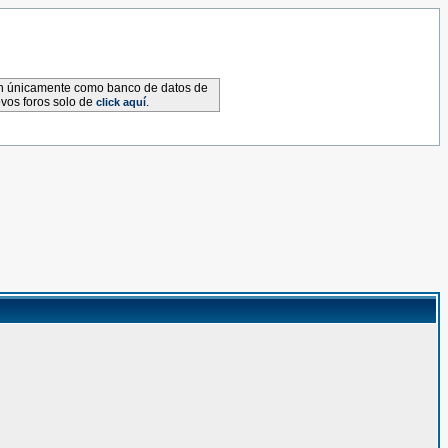
van únicamente como banco de datos de
evos foros solo de
.
click aquí