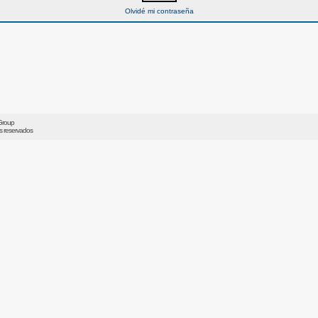
Olvidé mi contraseña
Group
os reservados