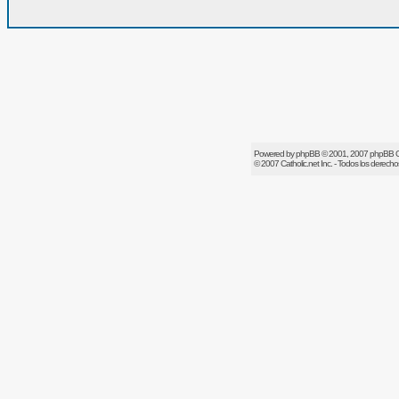
Powered by
phpBB
© 2001, 2007 phpBB 
© 2007
Catholic.net
Inc. - Todos los derech