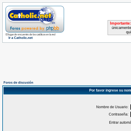
Importante:
únicamente
qu
El lugar de encuentro de los católicos en la red
Ir a Catholic.net
Foros de discusión
Por favor ingrese su nom
Nombre de Usuario:
Contraseña:
Entrar automá