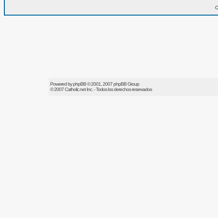
O
Powered by
phpBB
© 2001, 2007 phpBB Group
© 2007
Catholic.net
Inc. - Todos los derechos reservados