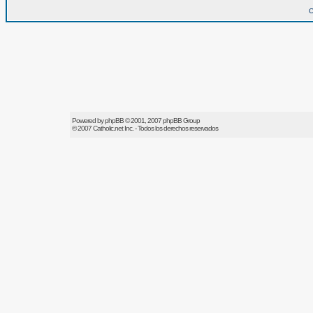
O
Powered by
phpBB
© 2001, 2007 phpBB Group
© 2007
Catholic.net
Inc. - Todos los derechos reservados