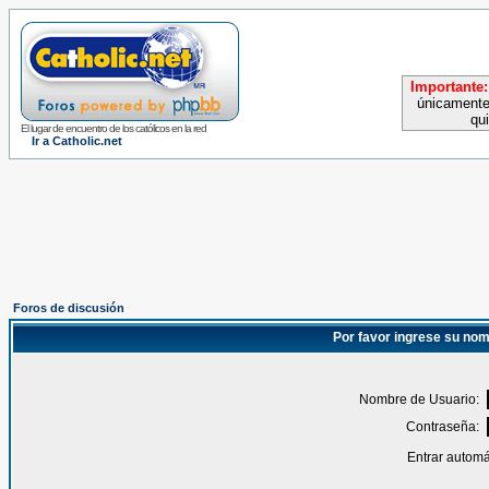
Importante:
únicamente
qu
El lugar de encuentro de los católicos en la red
Ir a Catholic.net
Foros de discusión
Por favor ingrese su nom
Nombre de Usuario:
Contraseña:
Entrar automá