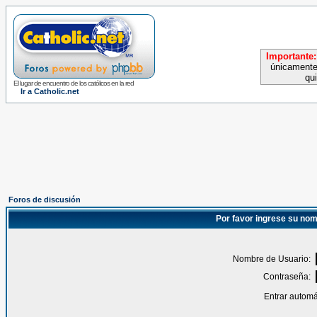
Importante:
únicamente
qu
El lugar de encuentro de los católicos en la red
Ir a Catholic.net
Foros de discusión
Por favor ingrese su nom
Nombre de Usuario:
Contraseña:
Entrar automá