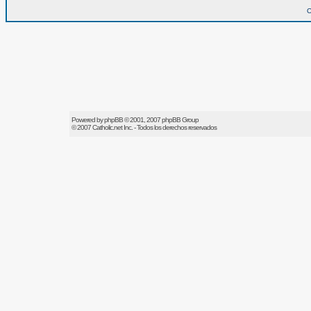
O
Powered by
phpBB
© 2001, 2007 phpBB Group
© 2007
Catholic.net
Inc. - Todos los derechos reservados