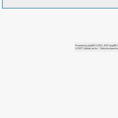
Powered by
phpBB
© 2001, 2007 phpBB 
© 2007
Catholic.net
Inc. - Todos los derech