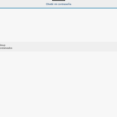
Olvidé mi contraseña
Group
os reservados