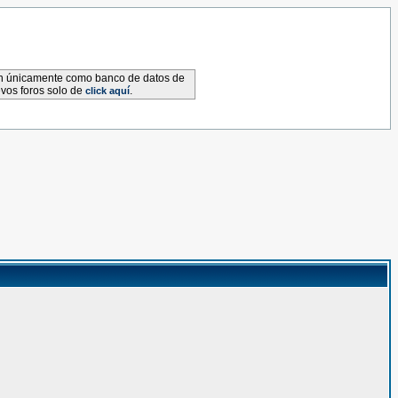
van únicamente como banco de datos de
evos foros solo de
.
click aquí